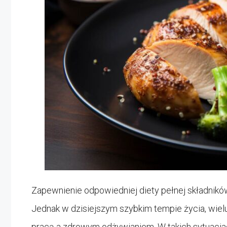
Zapewnienie odpowiedniej diety pełnej składnikó
Jednak w dzisiejszym szybkim tempie życia, wiel
pracą a zdrowym odżywianiem. W takich sytuacja