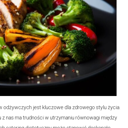
w odżywczych jest kluczowe dla zdrowego stylu życia.
u z nas ma trudności w utrzymaniu równowagi między
ch catering dietetyczny może stanowić doskonałe