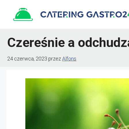
Przejdź
do
treści
Czereśnie a odchudz
24 czerwca, 2023
przez
Alfons