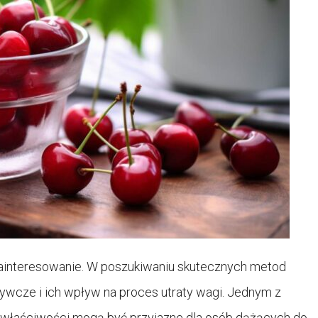
zainteresowanie. W poszukiwaniu skutecznych metod
ywcze i ich wpływ na proces utraty wagi. Jednym z
e właściwości mogą być przyjazne dla osób dążących do