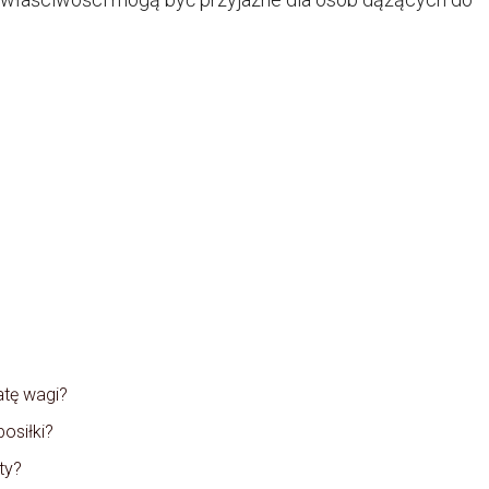
tę wagi?
osiłki?
ty?